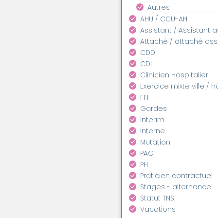
Autres
AHU / CCU-AH
Assistant / Assistant 
Attaché / attaché as
CDD
CDI
Clinicien Hospitalier
Exercice mixte ville / h
FFI
Gardes
Interim
Interne
Mutation
PAC
PH
Praticien contractuel
Stages - alternance
Statut TNS
Vacations