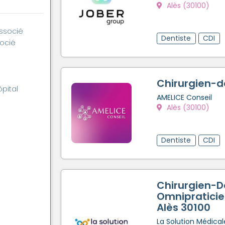
Alès (30100)
associé
Dentiste
CDI
socié
Chirurgien-d
ôpital
AMELICE Conseil
Alès (30100)
Dentiste
CDI
Chirurgien-D
Omnipraticie
Alès 30100
La Solution Médical