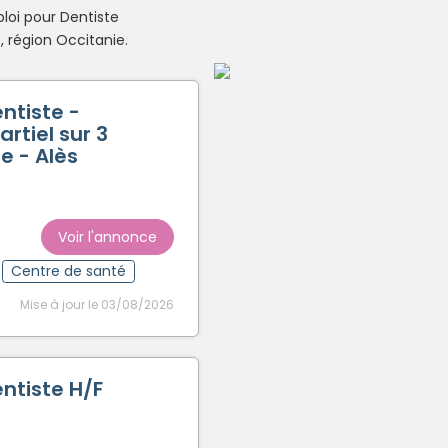
loi pour Dentiste
Créer un compte
 région Occitanie.
ntiste -
rtiel sur 3
e - Alès
Voir l'annonce
Centre de santé
Mise à jour le 03/08/2026
ntiste H/F