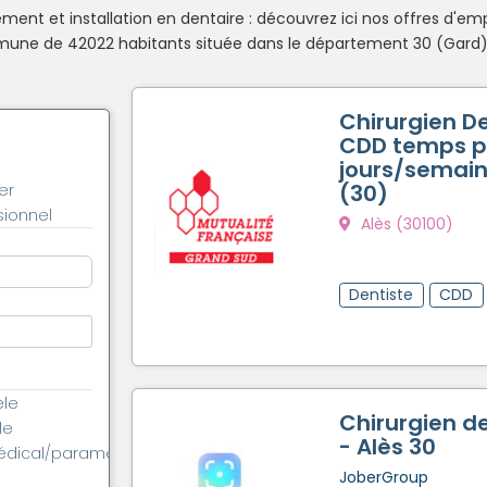
ent et installation en dentaire : découvrez ici nos offres d'emp
une de 42022 habitants située dans le département 30 (Gard),
Chirurgien De
CDD temps pa
jours/semain
(30)
er
ionnel
Alès (30100)
Dentiste
CDD
èle
Chirurgien de
le
- Alès 30
édical/paramédical
JoberGroup