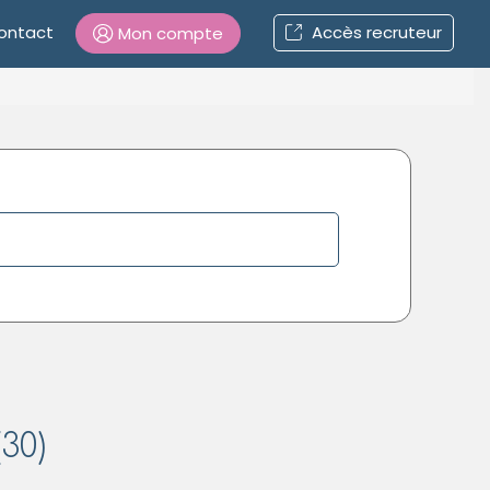
ontact
Accès recruteur
Mon compte
Connexion
Mot de passe oublié ?
Connexion
Se connecter avec Google
Se connecter avec Facebook
Se connecter avec LinkedIn
30)
Inscrivez-vous en un clic !