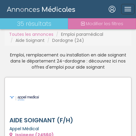
Interim
Interne
Mutation
Connexion
35 résultats
Modifier les filtres
PAC
Toutes les annonces
Emploi paramédical
PH
Aide Soignant
Dordogne (24)
Praticien contractuel
Stages - alternance
Emploi, remplacement ou installation en aide soignant
Statut TNS
Mot de passe oublié ?
dans le département 24-dordogne : découvrez ici nos
offres d'emploi pour aide soignant
Vacations
Connexion
Se connecter avec Google
Se connecter avec Facebook
Se connecter avec LinkedIn
AIDE SOIGNANT (F/H)
Appel Médical
Inscrivez-vous en un clic !
Issigeac (24560)