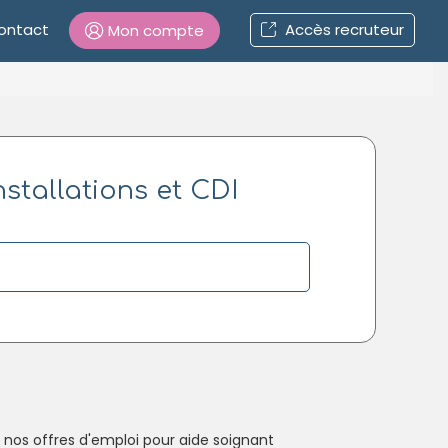
ontact
Accès recruteur
Mon compte
Connexion
nstallations et CDI
Mot de passe oublié ?
Connexion
Se connecter avec Google
Se connecter avec Facebook
Se connecter avec LinkedIn
Inscrivez-vous en un clic !
 nos offres d'emploi pour aide soignant