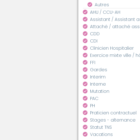
Autres
AHU / CCU-AH
Assistant / Assistant 
Attaché / attaché as
CDD
CDI
Clinicien Hospitalier
Exercice mixte ville / h
FFI
Gardes
Interim
Interne
Mutation
PAC
PH
Praticien contractuel
Stages - alternance
Statut TNS
Vacations