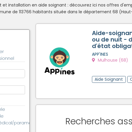
t installation en aide soignant : découvrez ici nos offres d'em
ne de 113766 habitants située dans le département 68 (Haut-R
Aide-soignan
ou de nuit - 
d'état obliga
er
APP'INES
ionnel
Mulhouse (68)
Aide Soignant
èle
le
Recherches as
édical/paramédical