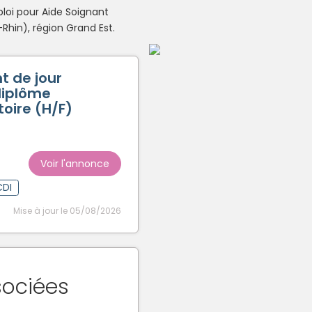
ploi pour Aide Soignant
Créer un compte
hin), région Grand Est.
t de jour
diplôme
toire (H/F)
Voir l'annonce
CDI
Mise à jour le 05/08/2026
sociées