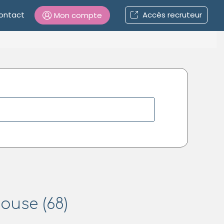
ontact
Accès recruteur
Mon compte
Connexion
Mot de passe oublié ?
Connexion
Se connecter avec Google
Se connecter avec Facebook
Se connecter avec LinkedIn
ouse (68)
Inscrivez-vous en un clic !