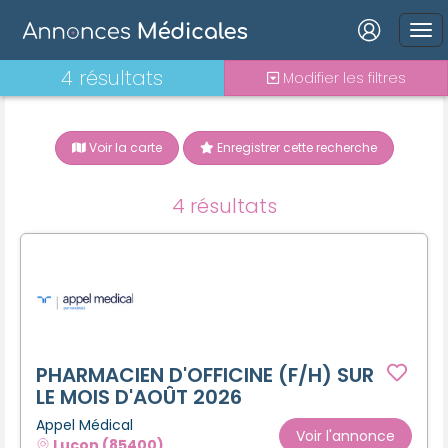
Connexion
4 résultats
Modifier les filtres
Voir la carte
Enregistrer cette recherche
Mot de passe oublié ?
4 résultats
Connexion
Se connecter avec Google
Se connecter avec Facebook
Se connecter avec LinkedIn
PHARMACIEN D'OFFICINE (F/H) SUR
LE MOIS D'AOÛT 2026
Appel Médical
Inscrivez-vous en un clic !
Voir l'annonce
Lucon (85400)