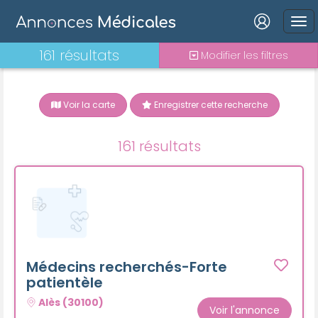
Connexion
161 résultats
Modifier les filtres
Voir la carte
Enregistrer cette recherche
Mot de passe oublié ?
161 résultats
Connexion
Se connecter avec Google
Se connecter avec Facebook
Se connecter avec LinkedIn
Médecins recherchés-Forte
patientèle
Inscrivez-vous en un clic !
Alès (30100)
Voir l'annonce