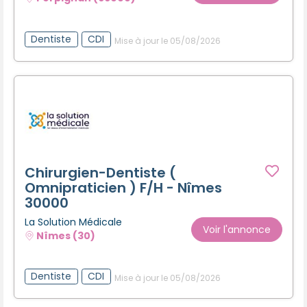
Dentiste
CDI
Mise à jour le 05/08/2026
Chirurgien-Dentiste (
Omnipraticien ) F/H - Nîmes
30000
La Solution Médicale
Voir l'annonce
Nîmes (30)
Dentiste
CDI
Mise à jour le 05/08/2026