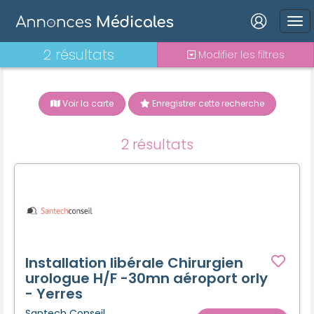
Connexion
2 résultats
Modifier les filtres
Voir la carte
Enregistrer cette recherche
Mot de passe oublié ?
2 résultats
Connexion
Se connecter avec Google
Se connecter avec Facebook
Se connecter avec LinkedIn
Installation libérale Chirurgien
urologue H/F -30mn aéroport orly
- Yerres
Inscrivez-vous en un clic !
Santech Conseil