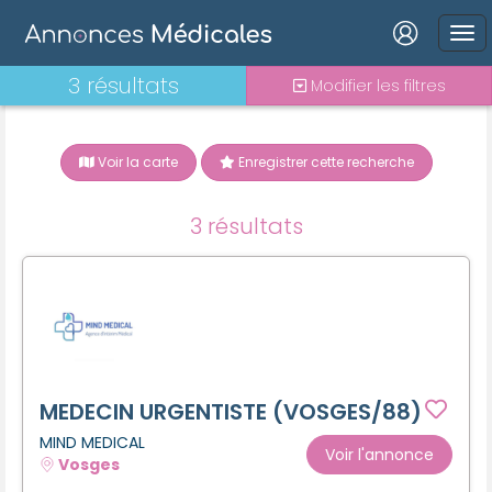
Connexion
3 résultats
Modifier les filtres
Voir la carte
Enregistrer cette recherche
Mot de passe oublié ?
3 résultats
Connexion
Se connecter avec Google
Se connecter avec Facebook
Se connecter avec LinkedIn
MEDECIN URGENTISTE (VOSGES/88)
MIND MEDICAL
Voir l'annonce
Vosges
Inscrivez-vous en un clic !