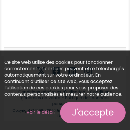
Ce site web utilise des cookies pour fonctionner
correctement et certains peuvent être téléchargés
automatiquement sur votre ordinateur. En
continuant d’utiliser ce site web, vous acceptez
l’utilisation de ces cookies pour vous proposer des
Conditions générales d'utilisation
-
Conditions
contenus personnalisés et mesurer notre audience.
générales de vente
-
Politique des données
personnelles
J'accepte
Copyright © 1999 - 2026
Annonces médicales
tous droits
Voir le détail
réservés.