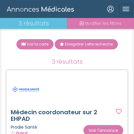
Connexion
3 résultats
Modifier les filtres
Voir la carte
Enregistrer cette recherche
Mot de passe oublié ?
3 résultats
Connexion
Se connecter avec Google
Se connecter avec Facebook
Se connecter avec LinkedIn
Médecin coordonateur sur 2
EHPAD
Prodie Santé
Inscrivez-vous en un clic !
Voir l'annonce
Gard