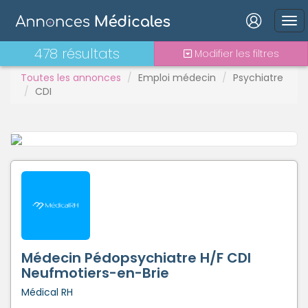
Connexion
478 résultats
Modifier les filtres
Toutes les annonces
Emploi médecin
Psychiatre
CDI
Mot de passe oublié ?
Connexion
Se connecter avec Google
Se connecter avec Facebook
Se connecter avec LinkedIn
Médecin Pédopsychiatre H/F CDI
Neufmotiers-en-Brie
Médical RH
Inscrivez-vous en un clic !