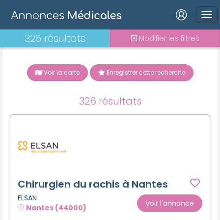
Connexion
326 résultats
Modifier les filtres
Voir la carte
Enregistrer cette recherche
Mot de passe oublié ?
326 résultats
Connexion
Se connecter avec Google
Se connecter avec Facebook
Se connecter avec LinkedIn
Chirurgien du rachis à Nantes
ELSAN
Voir l'annonce
Nantes (44000)
Inscrivez-vous en un clic !