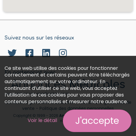
Suivez nous sur les réseaux
Ce site web utilise des cookies pour fonctionner
En partenariat avec
correctement et certains peuvent être téléchargés
automatiquement sur votre ordinateur. En
continuant d’utiliser ce site web, vous acceptez
l’utilisation de ces cookies pour vous proposer des
www.annonces-medicales.com
contenus personnalisés et mesurer notre audience.
Conditions générales d'utilisation
-
Conditions générales de
vente
-
Politique des données personnelles
Copyright © 1999 - 2026
Annonces médicales
tous droits
J'accepte
Voir le détail
réservés.