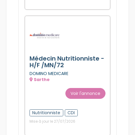
Oncologue - cancérologue
CDD
CDI
Vacations
Clinique
Mise à jour le 27/07/2026
Médecin Nutritionniste -
H/F /MN/72
DOMINO MEDICARE
Sarthe
Voir l'annonce