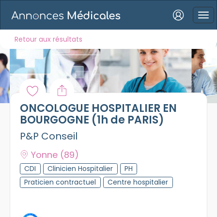
Connexion
Retour aux résultats
Mot de passe oublié ?
ONCOLOGUE HOSPITALIER EN
Connexion
BOURGOGNE (1h de PARIS)
P&P Conseil
Se connecter avec Google
Yonne
(89)
Se connecter avec Facebook
CDI
Clinicien Hospitalier
PH
Se connecter avec LinkedIn
Praticien contractuel
Centre hospitalier
Inscrivez-vous en un clic !