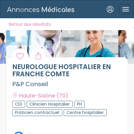
Connexion
Retour aux résultats
Mot de passe oublié ?
NEUROLOGUE HOSPITALIER EN
Connexion
FRANCHE COMTE
P&P Conseil
Se connecter avec Google
Haute-Saône
(70)
Se connecter avec Facebook
CDI
Clinicien Hospitalier
PH
Se connecter avec LinkedIn
Praticien contractuel
Centre hospitalier
Inscrivez-vous en un clic !