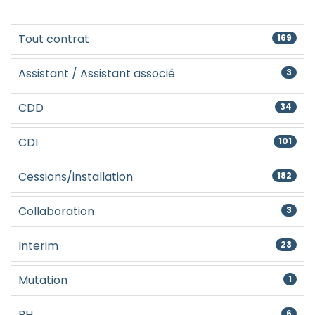
Créer un compte
Tout contrat
169
Assistant / Assistant associé
3
CDD
34
CDI
101
Cessions/installation
182
Collaboration
3
Interim
23
Mutation
1
PH
6