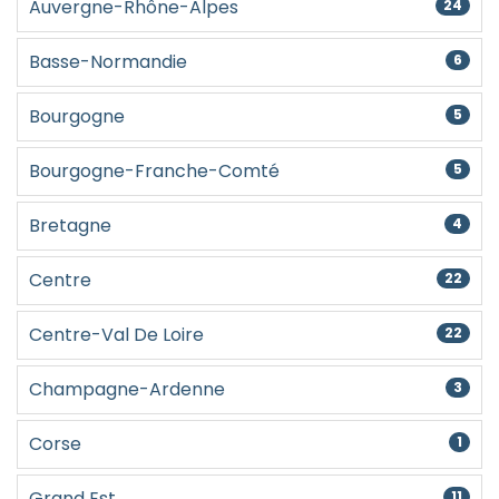
Auvergne-Rhône-Alpes
24
Basse-Normandie
6
Bourgogne
5
Bourgogne-Franche-Comté
5
Bretagne
4
Centre
22
Centre-Val De Loire
22
Champagne-Ardenne
3
Corse
1
Grand Est
11