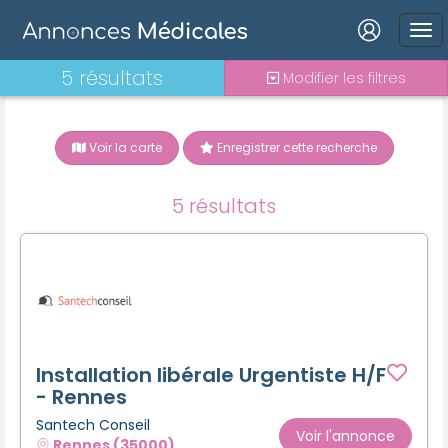
Connexion
5 résultats
Modifier les filtres
Voir la carte
Enregistrer cette recherche
Mot de passe oublié ?
5 résultats
Connexion
Se connecter avec Google
Se connecter avec Facebook
Se connecter avec LinkedIn
Installation libérale Urgentiste H/F
- Rennes
Santech Conseil
Inscrivez-vous en un clic !
Voir l'annonce
Rennes (35000)