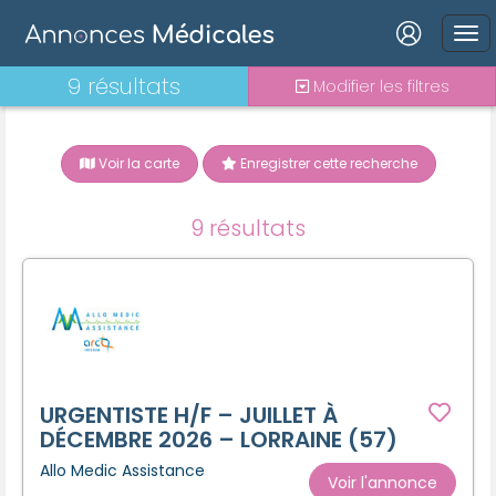
Connexion
9 résultats
Modifier les filtres
Voir la carte
Enregistrer cette recherche
Mot de passe oublié ?
9 résultats
Connexion
Se connecter avec Google
Se connecter avec Facebook
Se connecter avec LinkedIn
URGENTISTE H/F – JUILLET À
DÉCEMBRE 2026 – LORRAINE (57)
Allo Medic Assistance
Inscrivez-vous en un clic !
Voir l'annonce