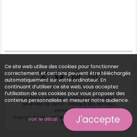
Ce site web utilise des cookies pour fonctionner
correctement et certains peuvent être téléchargés
automatiquement sur votre ordinateur. En
continuant d’utiliser ce site web, vous acceptez
l’utilisation de ces cookies pour vous proposer des
Conditions générales d'utilisation
-
Conditions
contenus personnalisés et mesurer notre audience.
générales de vente
-
Politique des données
personnelles
J'accepte
Copyright © 1999 - 2026
Annonces médicales
tous droits
Voir le détail
réservés.