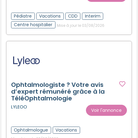
Créer un compte
Pédiatre
Vacations
CDD
Interim
Centre hospitalier
Mise à jour le 03/08/2026
Ophtalmologiste ? Votre avis
d’expert rémunéré grâce à la
TéléOphtalmologie
LYLEOO
Voir l'annonce
Ophtalmologue
Vacations