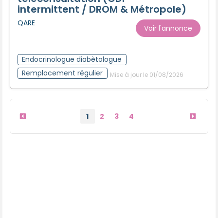
intermittent / DROM & Métropole)
QARE
Voir l'annonce
Endocrinologue diabètologue
Remplacement régulier
Mise à jour le 01/08/2026
1
2
3
4