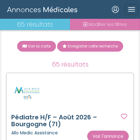
Connexion
65 résultats
Modifier les filtres
Voir la carte
Enregistrer cette recherche
Mot de passe oublié ?
65 résultats
Connexion
Se connecter avec Google
Se connecter avec Facebook
Se connecter avec LinkedIn
Pédiatre H/F – Août 2026 –
Bourgogne (71)
Allo Medic Assistance
Inscrivez-vous en un clic !
Voir l'annonce