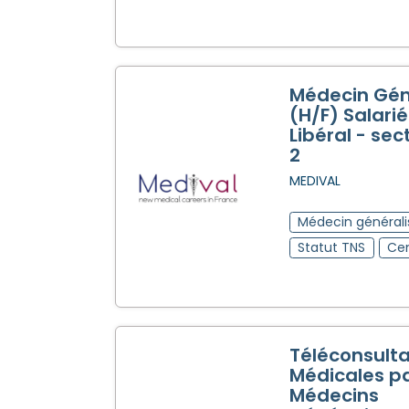
Médecin Gén
(H/F) Salarié
Libéral - sec
2
MEDIVAL
Médecin générali
Statut TNS
Cen
Téléconsulta
Médicales p
Médecins