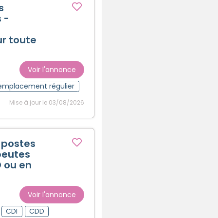
s
 -
ur toute
Voir l'annonce
emplacement régulier
Mise à jour le 03/08/2026
 postes
peutes
 ou en
Voir l'annonce
CDI
CDD