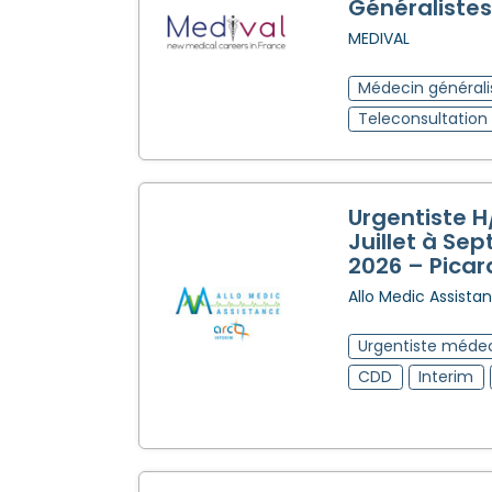
Généralistes
MEDIVAL
Médecin générali
Teleconsultation
Urgentiste H
Juillet à Se
2026 – Picar
Allo Medic Assista
Urgentiste méde
CDD
Interim