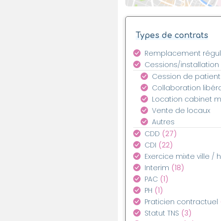
Types de contrats
Remplacement régul
Cessions/installation
Cession de patient
Collaboration libér
Location cabinet 
Vente de locaux
Autres
CDD
(27)
CDI
(22)
Exercice mixte ville / 
Interim
(18)
PAC
(1)
PH
(1)
Praticien contractuel
Statut TNS
(3)