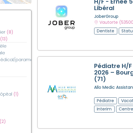
H/F - Ernée 5
Libéral
JoberGroup
Vautorte (5350
Dentiste
Statu
ier
(8)
(13)
èle
ale
médical/paramédical
Pédiatre H/F
2026 – Bour
(71)
Allo Medic Assista
hôpital
(1)
Pédiatre
Vacat
Interim
Centre
(2)