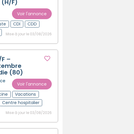
 (H/F)
Voir l'annonce
ste
CDI
CDD
Mise à jour le 03/08/2026
/F –
ptembre
die (80)
nce
Voir l'annonce
cine
Vacations
Centre hospitalier
Mise à jour le 03/08/2026