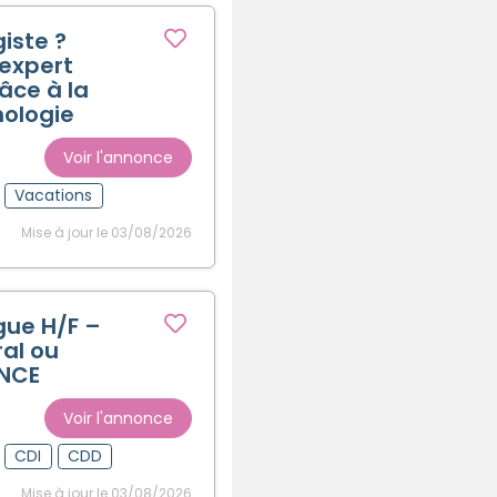
iste ?
’expert
âce à la
ologie
Voir l'annonce
Vacations
Mise à jour le 03/08/2026
ue H/F –
ral ou
ANCE
Voir l'annonce
CDI
CDD
Mise à jour le 03/08/2026