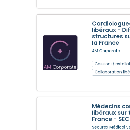
Cardiologue
libéraux - Di
structures s
la France
AM Corporate
Cessions/installa
Collaboration libé
Médecins co
libéraux sur 
France - SE
Securex Médical S