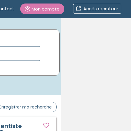
ontact
Accès recruteur
Mon compte
Connexion
Mot de passe oublié ?
Connexion
Se connecter avec Google
Se connecter avec Facebook
Enregistrer ma recherche
Se connecter avec LinkedIn
entiste
Inscrivez-vous en un clic !