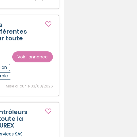
s
fférentes
ur toute
Voir l'annonce
tion
rale
Mise à jour le 03/08/2026
ntrôleurs
toute la
CUREX
ervices SAS