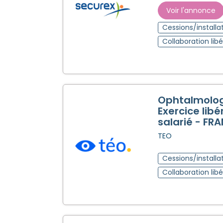
Voir l'annonce
Cessions/installa
Collaboration libé
Ophtalmolog
Exercice libé
salarié - FR
TEO
Cessions/installa
Collaboration libé