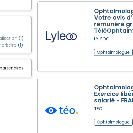
Ophtalmolog
Votre avis d
rémunéré gr
TéléOphtalm
alisation
(1)
LYLEOO
ioritaire
(1)
Ophtalmologue
 partenaires
Ophtalmolog
Exercice libé
salarié - FR
TEO
Ophtalmologue