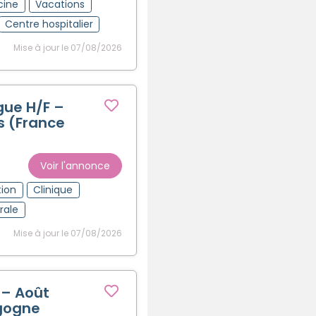
cine
Vacations
Centre hospitalier
Mise à jour le 07/08/2026
ue H/F –
s (France
Voir l'annonce
tion
Clinique
rale
Mise à jour le 07/08/2026
 – Août
gogne