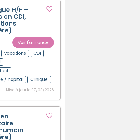
ue H/F –
 en CDI,
tions
ère)
Voir l'annonce
Vacations
CDI
H
tuel
le / hôpital
Clinique
Mise à jour le 07/08/2026
 en
aire
 humain
ère)