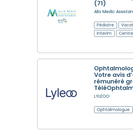
(71)
Allo Medic Assista
Pédiatre
Vacat
Interim
Centre
Ophtalmolog
Votre avis d
rémunéré gr
TéléOphtalm
LYLEOO
Ophtalmologue