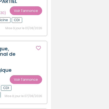
PARTIEL
Créer un compte
Voir l'annonce
330)
icine
CDI
Mise à jour le 01/08/2026
gue,
nal de
gique
Voir l'annonce
CDI
Mise à jour le 07/08/2026