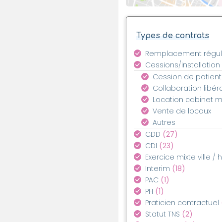
Types de contrats
Remplacement régul
Cessions/installation
Cession de patient
Collaboration libér
Location cabinet 
Vente de locaux
Autres
CDD
(27)
CDI
(23)
Exercice mixte ville / 
Interim
(18)
PAC
(1)
PH
(1)
Praticien contractuel
Statut TNS
(2)