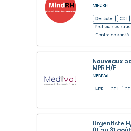
MINDRH
Dentiste
CDI
Praticien contrac
Centre de santé
Nouveaux po
MPR H/F
MEDIVAL
MPR
CDI
CD
Urgentiste H
01 au 31 aoû