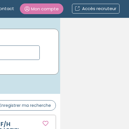
ontact
Accès recruteur
Mon compte
Connexion
Mot de passe oublié ?
Connexion
Se connecter avec Google
Se connecter avec Facebook
Enregistrer ma recherche
Se connecter avec LinkedIn
 F/H
Inscrivez-vous en un clic !