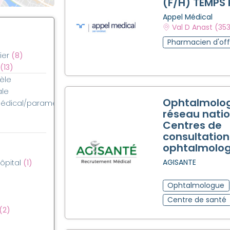
(F/H) TEMPS 
Appel Médical
Val D Anast (35
Pharmacien d'off
ier
(8)
(13)
èle
ale
Ophtalmolo
médical/paramédical
réseau natio
Centres de
consultation
ophtalmolo
AGISANTE
hôpital
(1)
Ophtalmologue
Centre de santé
(2)