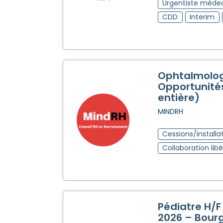
Urgentiste méde
CDD
Interim
Ophtalmolog
Opportunité
entière)
MINDRH
Cessions/installa
Collaboration libé
Pédiatre H/F
2026 – Bour