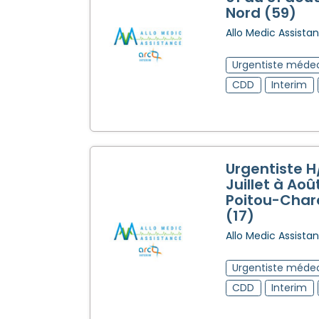
Nord (59)
Allo Medic Assista
Urgentiste méde
CDD
Interim
Urgentiste H
Juillet à Aoû
Poitou-Char
(17)
Allo Medic Assista
Urgentiste méde
CDD
Interim