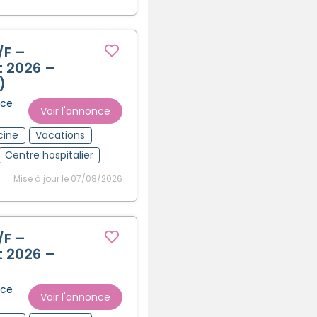
/F –
t 2026 –
)
nce
Voir l'annonce
cine
Vacations
Centre hospitalier
Mise à jour le 07/08/2026
/F –
t 2026 –
nce
Voir l'annonce