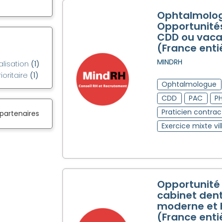
Ophtalmolog
Opportunités
CDD ou vaca
(France enti
MINDRH
alisation
(1)
ioritaire
(1)
Ophtalmologue
CDD
PAC
P
Praticien contrac
 partenaires
Exercice mixte vil
Opportunité
cabinet dent
moderne et
(France enti