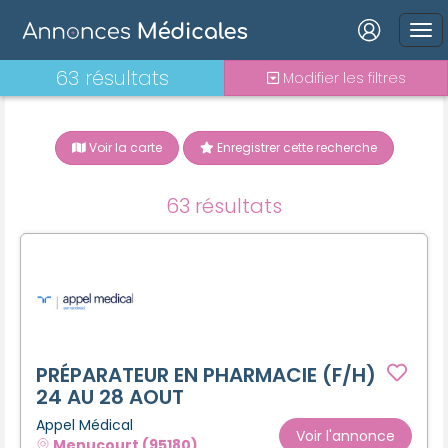
Connexion
63 résultats
Modifier les filtres
Voir la carte
Enregistrer cette recherche
Mot de passe oublié ?
63 résultats
Connexion
Se connecter avec Google
Se connecter avec Facebook
Se connecter avec LinkedIn
PRÉPARATEUR EN PHARMACIE (F/H)
24 AU 28 AOUT
Appel Médical
Inscrivez-vous en un clic !
Voir l'annonce
Menucourt (95180)