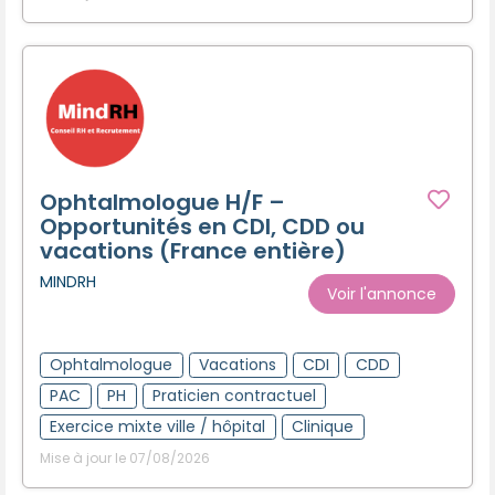
Ophtalmologue H/F –
Opportunités en CDI, CDD ou
vacations (France entière)
MINDRH
Voir l'annonce
Ophtalmologue
Vacations
CDI
CDD
PAC
PH
Praticien contractuel
Exercice mixte ville / hôpital
Clinique
Mise à jour le 07/08/2026