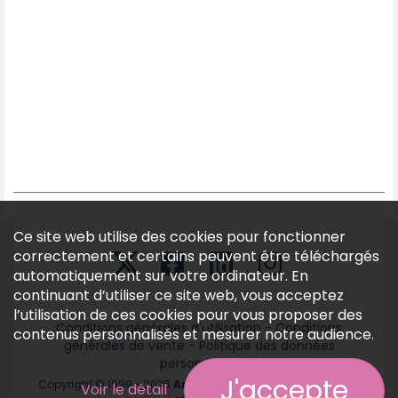
Ce site web utilise des cookies pour fonctionner
correctement et certains peuvent être téléchargés
automatiquement sur votre ordinateur. En
continuant d’utiliser ce site web, vous acceptez
l’utilisation de ces cookies pour vous proposer des
Conditions générales d'utilisation
-
Conditions
contenus personnalisés et mesurer notre audience.
générales de vente
-
Politique des données
personnelles
J'accepte
Copyright © 1999 - 2026
Annonces médicales
tous droits
Voir le détail