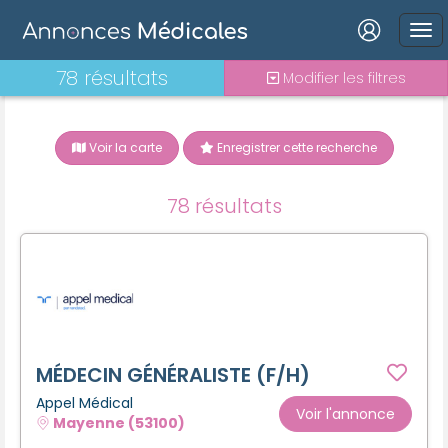
Connexion
78 résultats
Modifier les filtres
Voir la carte
Enregistrer cette recherche
Mot de passe oublié ?
78 résultats
Connexion
Se connecter avec Google
Se connecter avec Facebook
Se connecter avec LinkedIn
MÉDECIN GÉNÉRALISTE (F/H)
Appel Médical
Voir l'annonce
Mayenne (53100)
Inscrivez-vous en un clic !