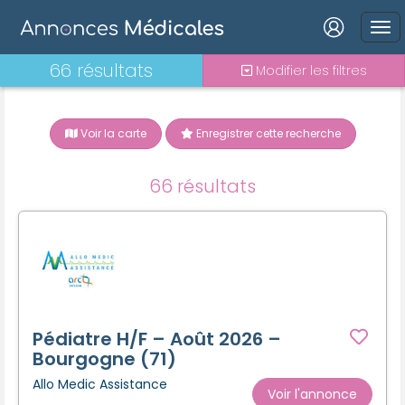
Connexion
66 résultats
Modifier les filtres
Voir la carte
Enregistrer cette recherche
Mot de passe oublié ?
66 résultats
Connexion
Se connecter avec Google
Se connecter avec Facebook
Se connecter avec LinkedIn
Pédiatre H/F – Août 2026 –
Bourgogne (71)
Allo Medic Assistance
Inscrivez-vous en un clic !
Voir l'annonce