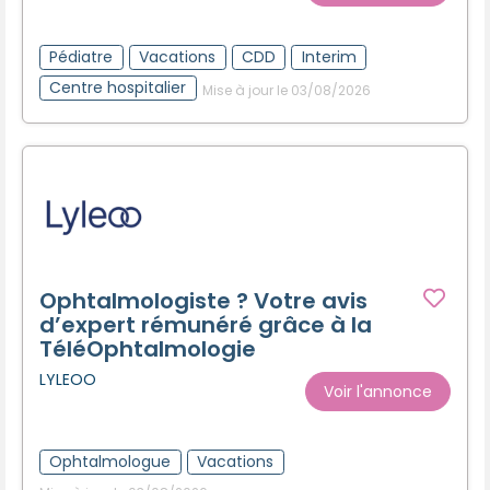
Créer un compte
Pédiatre
Vacations
CDD
Interim
Centre hospitalier
Mise à jour le 03/08/2026
Ophtalmologiste ? Votre avis
d’expert rémunéré grâce à la
TéléOphtalmologie
LYLEOO
Voir l'annonce
Ophtalmologue
Vacations