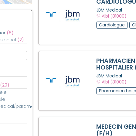
CARDIOLOGUE
JBM Medical
Albi (81000)
Cardiologue
C
ier
(8)
sionnel
(2)
PHARMACIEN
HOSPITALIER 
JBM Medical
Albi (81000)
(20)
Pharmacien hospi
èle
ale
médical/paramédical
MEDECIN GEN
(F/H)