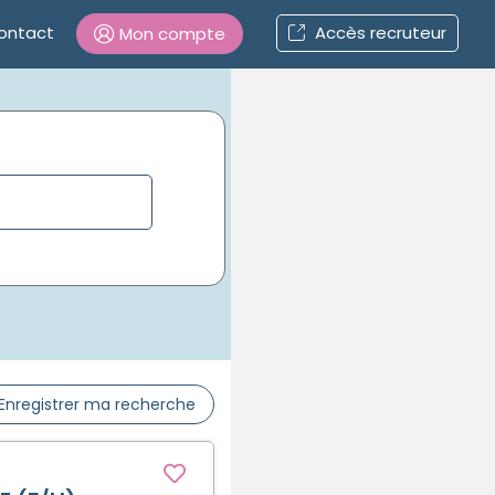
ontact
Accès recruteur
Mon compte
Connexion
Mot de passe oublié ?
Connexion
Se connecter avec Google
Se connecter avec Facebook
Enregistrer ma recherche
Se connecter avec LinkedIn
Inscrivez-vous en un clic !