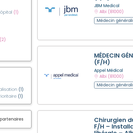
JBM Medical
Albi (81000)
hôpital
(1)
Médecin générali
(2)
MÉDECIN GÉN
(F/H)
Appel Médical
Albi (81000)
Médecin générali
alisation
(1)
ioritaire
(1)
Chirurgien d
 partenaires
F/H – Install
libérale – Alb