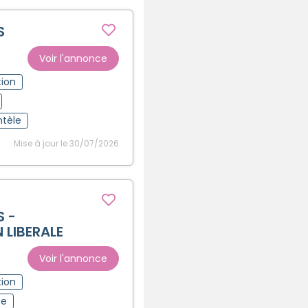
S
Voir l'annonce
tion
ntèle
Mise à jour le 30/07/2026
 -
 LIBERALE
Voir l'annonce
tion
pe