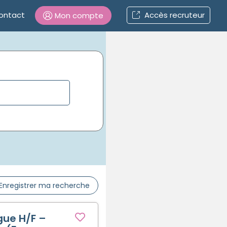
ontact
Accès recruteur
Mon compte
Connexion
Mot de passe oublié ?
Connexion
Se connecter avec Google
Se connecter avec Facebook
Enregistrer ma recherche
Se connecter avec LinkedIn
ue H/F –
Inscrivez-vous en un clic !