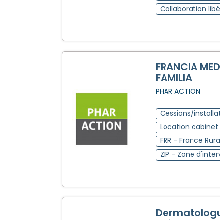
Collaboration libé
FRANCIA MED
FAMILIA
PHAR ACTION
Cessions/installa
Location cabine
FRR - France Rural
ZIP - Zone d'inter
Dermatolog