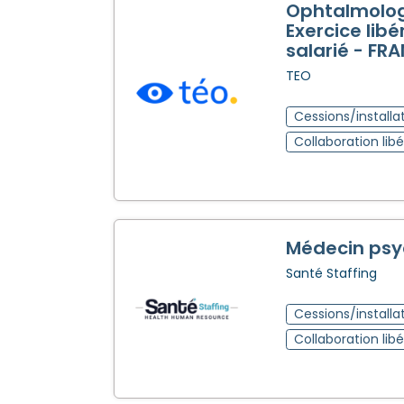
Ophtalmolog
Exercice libé
salarié - FR
TEO
Cessions/installa
Collaboration libé
Médecin psy
Santé Staffing
Cessions/installa
Collaboration libé