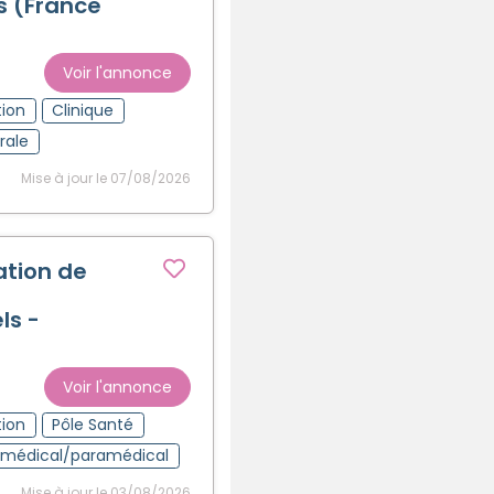
s (France
Créer un compte
Voir l'annonce
tion
Clinique
rale
Mise à jour le 07/08/2026
ation de
ls -
Voir l'annonce
tion
Pôle Santé
t médical/paramédical
Mise à jour le 03/08/2026