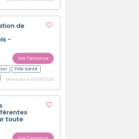
ation de
ls -
Voir l'annonce
tion
Pôle Santé
Mise à jour le 03/08/2026
s
fférentes
ur toute
Voir l'annonce