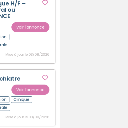
ue H/F –
ral ou
ANCE
Voir l'annonce
tion
rale
Mise à jour le 03/08/2026
chiatre
Voir l'annonce
tion
Clinique
rale
Mise à jour le 03/08/2026