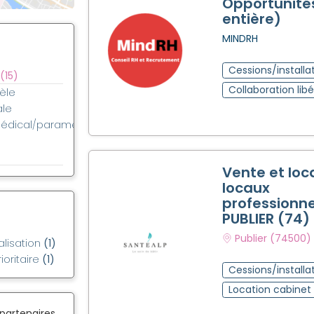
Opportunité
entière)
MINDRH
Cessions/installa
(15)
Collaboration libé
èle
ale
médical/paramédical
Vente et loc
locaux
professionne
PUBLIER (74)
Publier (74500)
alisation
(1)
ioritaire
(1)
Cessions/installa
Location cabine
 partenaires