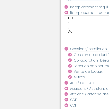
Remplacement réguli
Remplacement occas
Du
Au
Cessions/installation
Cession de patient
Collaboration libéra
Location cabinet m
Vente de locaux
Autres
AHU / CCU-AH
Assistant / Assistant 
Attaché / attaché as
CDD
CDI