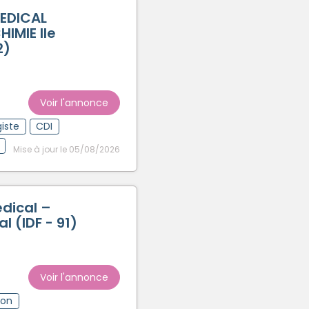
EDICAL
HIMIE Ile
2)
Voir l'annonce
iste
CDI
Mise à jour le 05/08/2026
édical –
al (IDF - 91)
Voir l'annonce
ion