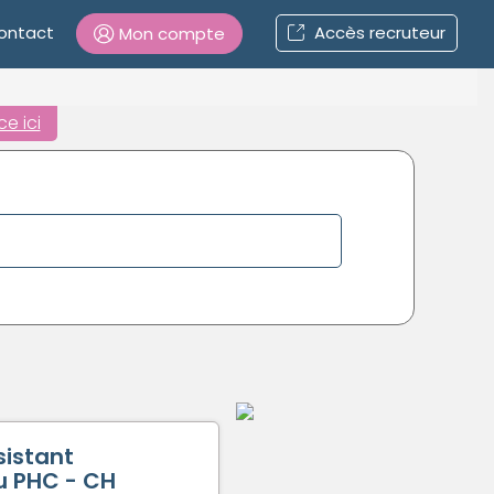
ontact
Accès recruteur
Mon compte
Connexion
e ici
Mot de passe oublié ?
Connexion
Se connecter avec Google
Se connecter avec Facebook
Se connecter avec LinkedIn
sistant
Inscrivez-vous en un clic !
ou PHC - CH