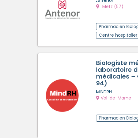
Antenor
Metz (57)
Pharmacien Biolog
Centre hospitalier
Biologiste m
laboratoire 
médicales – C
94)
MINDRH
Val-de-Marne
Pharmacien Biolog