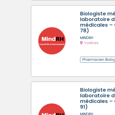
Biologiste m
laboratoire 
médicales – C
78)
MINDRH
Yvelines
Pharmacien Biolog
Biologiste m
laboratoire 
médicales – C
91)
MINDRH