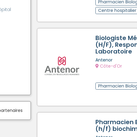
Pharmacien Biolog
ôpital
Centre hospitalier
Biologiste Mé
(H/F), Respo
Laboratoire
Antenor
Côte-d'Or
Pharmacien Biolog
partenaires
Pharmacien B
(h/f) biochi