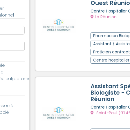
Ouest Réuni
er
Centre Hospitalier
ionnel
La Réunion
Pharmacien Biolog
Assistant / Assist
Praticien contrac
Centre hospitalier
èle
le
édical/paramédical
Assistant Spé
Biologiste - 
Réunion
associé
Centre Hospitalier
socié
Saint-Paul (974