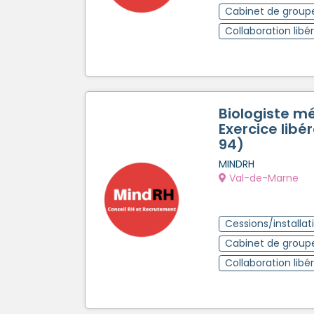
Cabinet de group
Collaboration libé
Biologiste m
Exercice libér
94)
MINDRH
Val-de-Marne
Cessions/installat
Cabinet de group
Collaboration libé