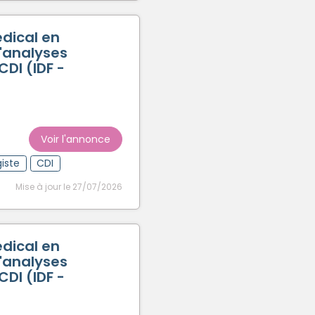
édical en
d'analyses
DI (IDF -
Voir l'annonce
iste
CDI
Mise à jour le 27/07/2026
édical en
d'analyses
DI (IDF -