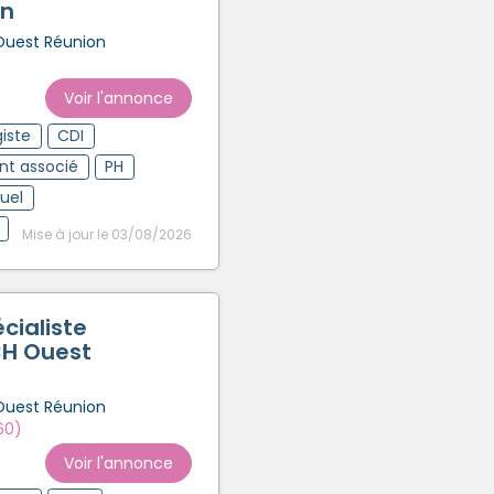
on
Créer un compte
 Ouest Réunion
Voir l'annonce
iste
CDI
ant associé
PH
tuel
Mise à jour le 03/08/2026
cialiste
CH Ouest
 Ouest Réunion
60)
Voir l'annonce