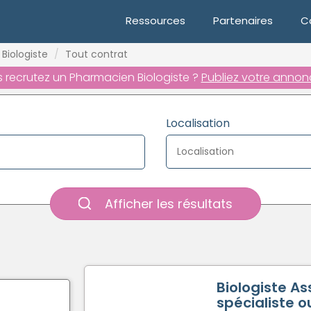
Ressources
Partenaires
C
Biologiste
Tout contrat
 recrutez un Pharmacien Biologiste ?
Publiez votre annonc
Localisation
Afficher les résultats
Biologiste As
spécialiste 