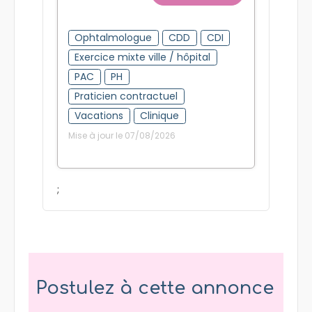
Ophtalmologue
CDD
CDI
Exercice mixte ville / hôpital
PAC
PH
Praticien contractuel
Vacations
Clinique
Mise à jour le 07/08/2026
;
Postulez à cette annonce