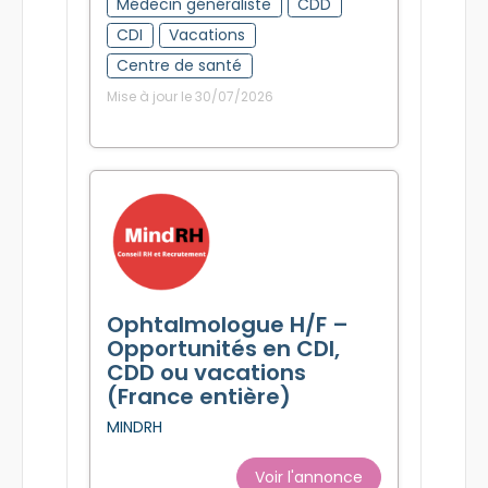
Médecin généraliste
CDD
CDI
Vacations
Centre de santé
Mise à jour le 30/07/2026
Ophtalmologue H/F –
Opportunités en CDI,
CDD ou vacations
(France entière)
MINDRH
Voir l'annonce