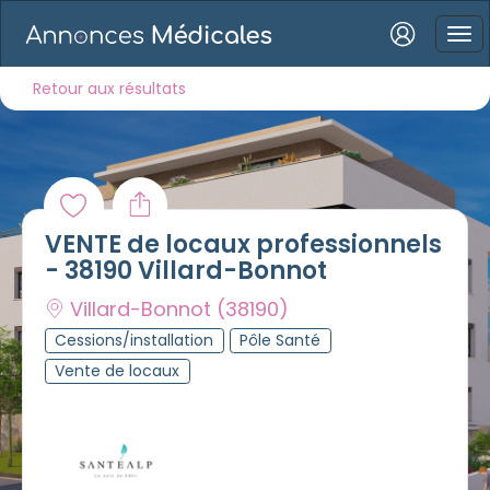
Connexion
Retour aux résultats
Mot de passe oublié ?
VENTE de locaux professionnels
Connexion
- 38190 Villard-Bonnot
Villard-Bonnot
(38190)
Se connecter avec Google
Cessions/installation
Pôle Santé
Se connecter avec Facebook
Vente de locaux
Se connecter avec LinkedIn
Inscrivez-vous en un clic !