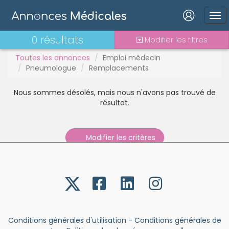
Mutation
PAC
Connexion
0 résultats
PH
Modifier les filtres
Praticien contractuel
Toutes les annonces
Emploi médecin
Stages - alternance
Pneumologue
Remplacements
Statut TNS
Nous sommes désolés, mais nous n'avons pas trouvé de
Vacations
Mot de passe oublié ?
résultat.
Connexion
Modifier les critères
Se connecter avec Google
Se connecter avec Facebook
Se connecter avec LinkedIn
Inscrivez-vous en un clic !
Conditions générales d'utilisation
-
Conditions générales de