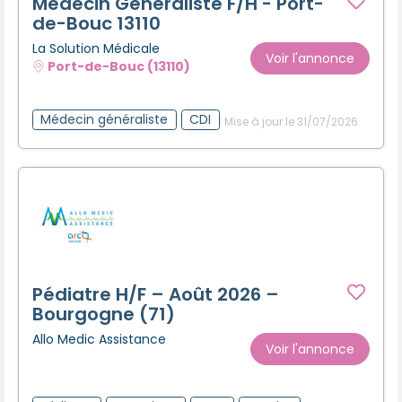
Médecin Généraliste F/H - Port-
de-Bouc 13110
La Solution Médicale
Voir l'annonce
Port-de-Bouc (13110)
Médecin généraliste
CDI
Mise à jour le 31/07/2026
Pédiatre H/F – Août 2026 –
Bourgogne (71)
Allo Medic Assistance
Voir l'annonce