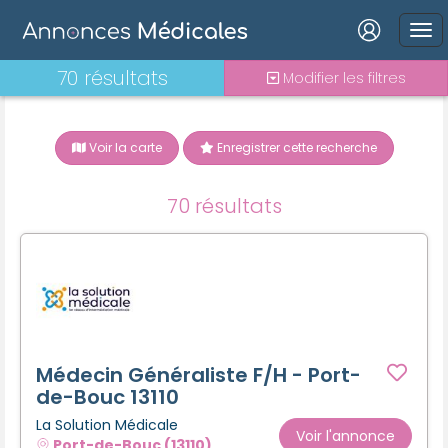
Connexion
70 résultats
Modifier les filtres
Voir la carte
Enregistrer cette recherche
Mot de passe oublié ?
70 résultats
Connexion
Se connecter avec Google
Se connecter avec Facebook
Se connecter avec LinkedIn
Médecin Généraliste F/H - Port-
de-Bouc 13110
La Solution Médicale
Inscrivez-vous en un clic !
Voir l'annonce
Port-de-Bouc (13110)