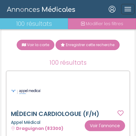
Connexion
100 résultats
Modifier les filtres
Voir la carte
Enregistrer cette recherche
Mot de passe oublié ?
100 résultats
Connexion
Se connecter avec Google
Se connecter avec Facebook
Se connecter avec LinkedIn
MÉDECIN CARDIOLOGUE (F/H)
Appel Médical
Voir l'annonce
Draguignan (83300)
Inscrivez-vous en un clic !