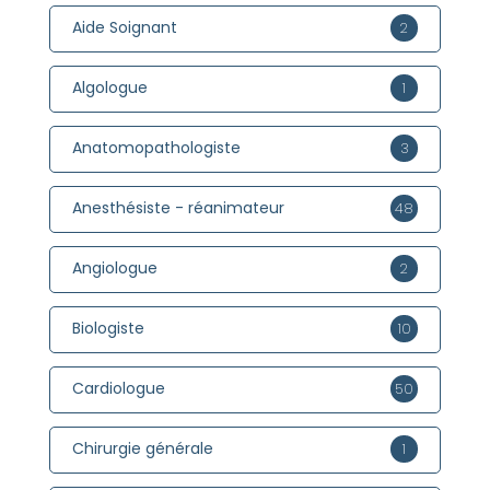
Aide Soignant
2
Algologue
1
Anatomopathologiste
3
Anesthésiste - réanimateur
48
Angiologue
2
Biologiste
10
Cardiologue
50
Chirurgie générale
1