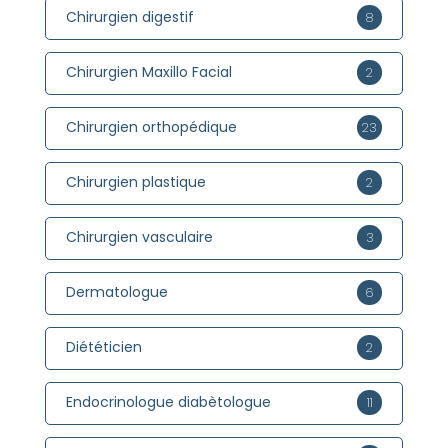
Chirurgien digestif
8
Chirurgien Maxillo Facial
2
Chirurgien orthopédique
23
Chirurgien plastique
2
Chirurgien vasculaire
3
Dermatologue
6
Diététicien
2
Endocrinologue diabètologue
11