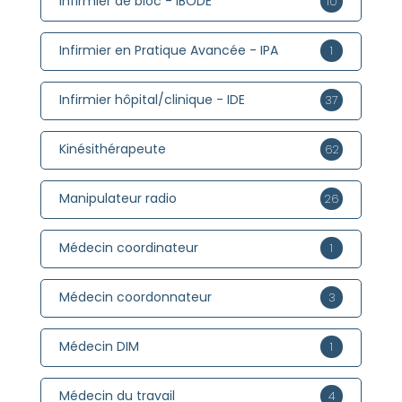
Infirmier de bloc - IBODE
10
Infirmier en Pratique Avancée - IPA
1
Infirmier hôpital/clinique - IDE
37
Kinésithérapeute
62
Manipulateur radio
26
Médecin coordinateur
1
Médecin coordonnateur
3
Médecin DIM
1
Médecin du travail
4