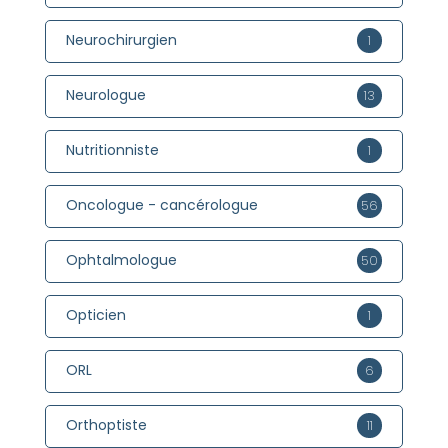
Neurochirurgien
1
Neurologue
13
Nutritionniste
1
Oncologue - cancérologue
56
Ophtalmologue
50
Opticien
1
ORL
6
Orthoptiste
11