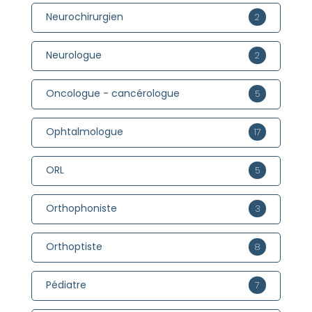
Neurochirurgien
2
Neurologue
2
Oncologue - cancérologue
5
Ophtalmologue
17
ORL
5
Orthophoniste
3
Orthoptiste
8
Pédiatre
7