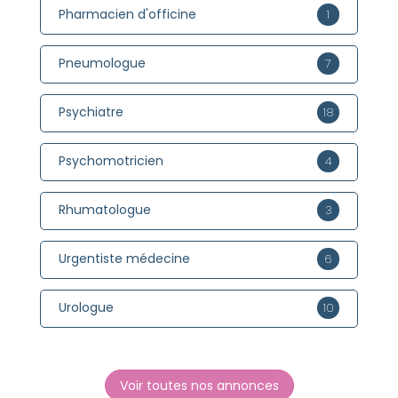
Pharmacien d'officine
1
Pneumologue
7
Psychiatre
18
Psychomotricien
4
Rhumatologue
3
Urgentiste médecine
6
Urologue
10
Voir toutes nos annonces