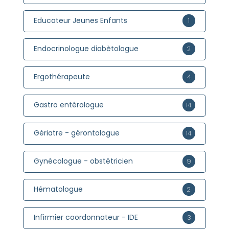
Educateur Jeunes Enfants
1
Endocrinologue diabètologue
2
Ergothérapeute
4
Gastro entérologue
14
Gériatre - gérontologue
14
Gynécologue - obstétricien
9
Hématologue
2
Infirmier coordonnateur - IDE
3