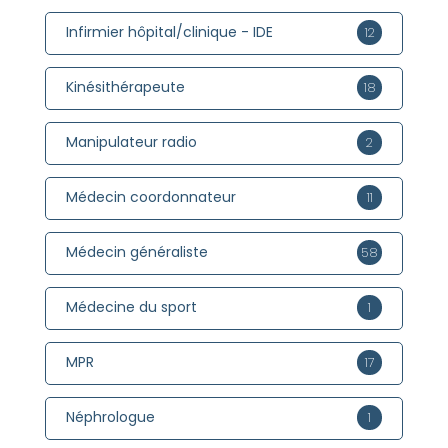
Infirmier hôpital/clinique - IDE
12
Kinésithérapeute
18
Manipulateur radio
2
Médecin coordonnateur
11
Médecin généraliste
58
Médecine du sport
1
MPR
17
Néphrologue
1