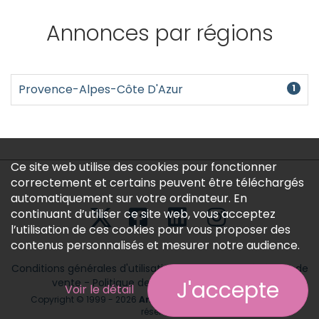
Annonces par régions
Provence-Alpes-Côte D'Azur
1
Ce site web utilise des cookies pour fonctionner
correctement et certains peuvent être téléchargés
automatiquement sur votre ordinateur. En
continuant d’utiliser ce site web, vous acceptez
l’utilisation de ces cookies pour vous proposer des
contenus personnalisés et mesurer notre audience.
Conditions générales d'utilisation
-
Conditions générales de
vente
-
Politique des données personnelles
J'accepte
Voir le détail
Copyright © 1999 - 2026
Annonces médicales
tous droits
réservés.