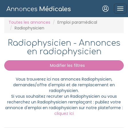
Connexion
Toutes les annonces
Emploi paramédical
Radiophysicien
Radiophysicien - Annonces
en radiophysicien
Mot de passe oublié ?
Modifier les filtres
Connexion
Vous trouverez ici nos annonces Radiophysicien,
Se connecter avec Google
demandes/offre d'emploi et de remplacement en
radiophysicien.
Se connecter avec Facebook
Si vous souhaitez recruter un Radiophysicien ou vous
recherchez un Radiophysicien remplaçant : publiez votre
Se connecter avec LinkedIn
annonce d'emploi en radiophysicien sur notre plateforme :
cliquez ici
Inscrivez-vous en un clic !