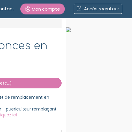
ontact
Accès recruteur
Mon compte
Connexion
nonces en
Mot de passe oublié ?
Connexion
tc...)
Se connecter avec Google
Se connecter avec Facebook
i et de remplacement en
Se connecter avec LinkedIn
e - puericulteur remplaçant :
liquez ici
Inscrivez-vous en un clic !