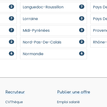
Languedoc-Roussillon
Pays De
2
7
Lorraine
Pays De
7
2
Midi-Pyrénées
Proven
7
3
Nord-Pas-De-Calais
Rhône-
2
2
Normandie
6
6
Recruteur
Publier une offre
CVThèque
Emploi salarié