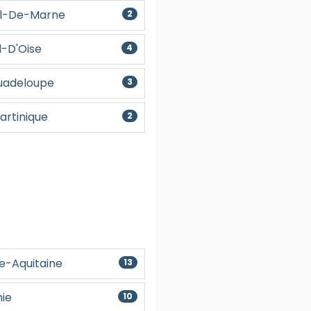
al-De-Marne
2
l-D'Oise
4
Guadeloupe
3
artinique
2
e-Aquitaine
13
ie
10