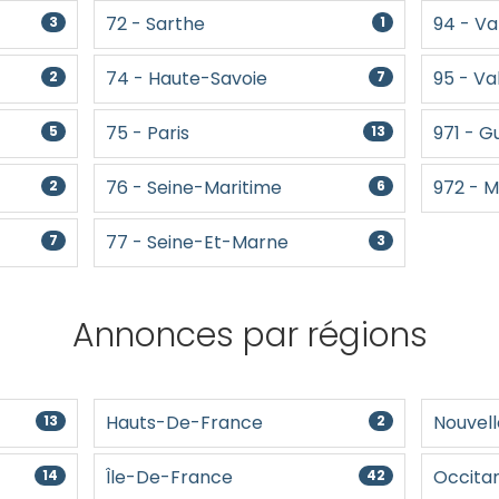
72 - Sarthe
94 - V
3
1
74 - Haute-Savoie
95 - Va
2
7
75 - Paris
971 - 
5
13
76 - Seine-Maritime
972 - M
2
6
77 - Seine-Et-Marne
7
3
Annonces par régions
Hauts-De-France
Nouvell
13
2
Île-De-France
Occitan
14
42