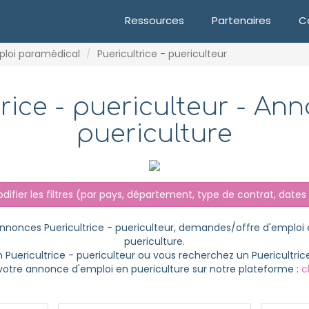
Ressources
Partenaires
C
ploi paramédical
Puericultrice - puericulteur
trice - puericulteur - An
puericulture
ifier les filtres
(par pays, département, type de contrat, dates e
 annonces Puericultrice - puericulteur, demandes/offre d'emplo
puericulture.
n Puericultrice - puericulteur ou vous recherchez un Puericultric
 votre annonce d'emploi en puericulture sur notre plateforme :
c