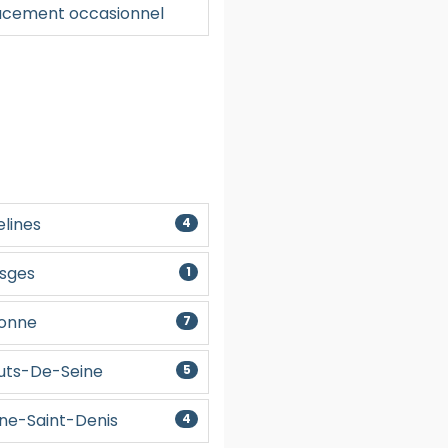
cement occasionnel
Créer un compte
elines
4
osges
1
sonne
7
auts-De-Seine
5
ine-Saint-Denis
4