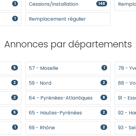
Cessions/installation
Rempla
1
148
Remplacement régulier
1
Annonces par départements
57 - Moselle
78 - Yv
5
1
59 - Nord
88 - V
2
2
64 - Pyrénées-Atlantiques
91 - Es
2
8
65 - Hautes-Pyrénées
92 - H
5
2
69 - Rhône
93 - Se
1
2