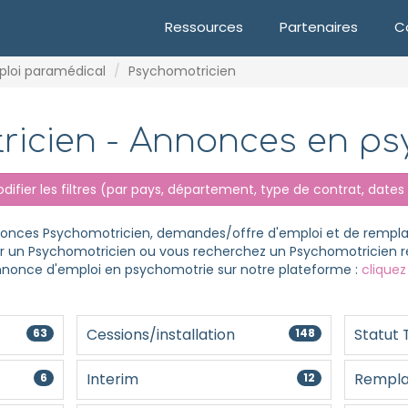
Ressources
Partenaires
C
ploi paramédical
Psychomotricien
ricien - Annonces en ps
ifier les filtres
(par pays, département, type de contrat, dates e
nnonces Psychomotricien, demandes/offre d'emploi et de remp
er un Psychomotricien ou vous recherchez un Psychomotricien r
nonce d'emploi en psychomotrie sur notre plateforme :
cliquez 
Cessions/installation
Statut 
63
148
Interim
Rempla
6
12