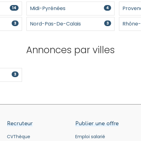
Midi-Pyrénées
Proven
14
4
Nord-Pas-De-Calais
Rhône-
3
3
Annonces par villes
3
Recruteur
Publier une offre
CVThèque
Emploi salarié