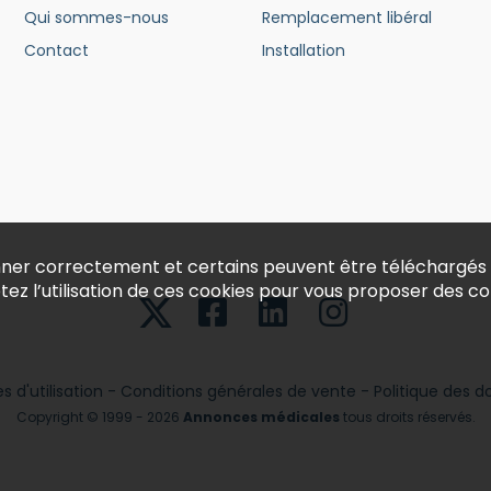
Qui sommes-nous
Remplacement libéral
Contact
Installation
ionner correctement et certains peuvent être téléchargés
ptez l’utilisation de ces cookies pour vous proposer des 
 d'utilisation
-
Conditions générales de vente
-
Politique des 
Copyright © 1999 - 2026
Annonces médicales
tous droits réservés.