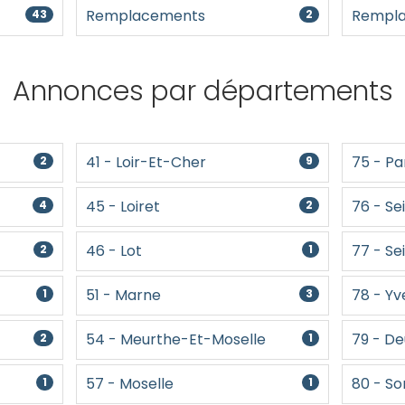
Remplacements
Rempla
43
2
Annonces par départements
41 - Loir-Et-Cher
75 - Pa
2
9
45 - Loiret
76 - Se
4
2
46 - Lot
77 - S
2
1
51 - Marne
78 - Yv
1
3
54 - Meurthe-Et-Moselle
79 - D
2
1
57 - Moselle
80 - S
1
1