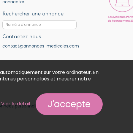
connecter
Rechercher une annonce
Contactez nous
contact@annonces-medicales.com
 automatiquement sur votre ordinateur. En
contenus personnalisés et mesurer notre
J'accepte
Voir le détail
données personnelles