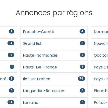
Annonces par régions
Franche-Comté
Norman
2
4
Grand Est
Nouvell
14
8
Haute-Normandie
Occitan
15
7
Hauts-De-France
Pays De
1
7
mté
Île-De-France
Pays De
5
74
Languedoc-Roussillon
Picardi
3
8
Lorraine
Poitou
14
3