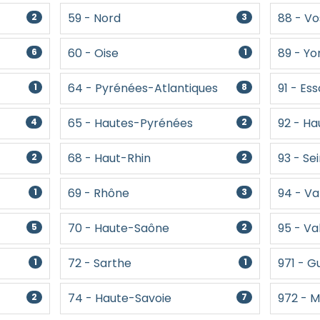
59 - Nord
88 - V
2
3
60 - Oise
89 - Y
6
1
64 - Pyrénées-Atlantiques
91 - Es
1
8
65 - Hautes-Pyrénées
92 - H
4
2
68 - Haut-Rhin
93 - Se
2
2
69 - Rhône
94 - V
1
3
70 - Haute-Saône
95 - Va
5
2
72 - Sarthe
971 - 
1
1
74 - Haute-Savoie
972 - M
2
7