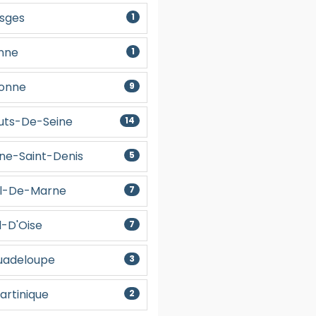
osges
1
onne
1
sonne
9
auts-De-Seine
14
ine-Saint-Denis
5
al-De-Marne
7
l-D'Oise
7
Guadeloupe
3
artinique
2