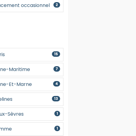
cement occasionnel
2
Créer un compte
ris
15
ine-Maritime
7
eine-Et-Marne
4
elines
13
eux-Sèvres
1
omme
1