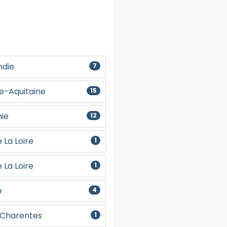
die
7
e-Aquitaine
15
ie
12
 La Loire
1
 La Loire
1
e
4
-Charentes
1