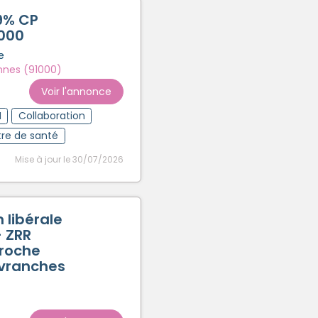
Créer un compte
.9% CP
1000
e
nes (91000)
Voir l'annonce
I
Collaboration
re de santé
Mise à jour le 30/07/2026
 libérale
- ZRR
roche
Avranches