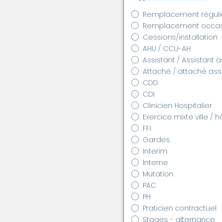
Remplacement réguli
Remplacement occas
Cessions/installation
AHU / CCU-AH
Assistant / Assistant 
Attaché / attaché as
CDD
CDI
Clinicien Hospitalier
Exercice mixte ville / h
FFI
Gardes
Interim
Interne
Mutation
PAC
PH
Praticien contractuel
Stages - alternance