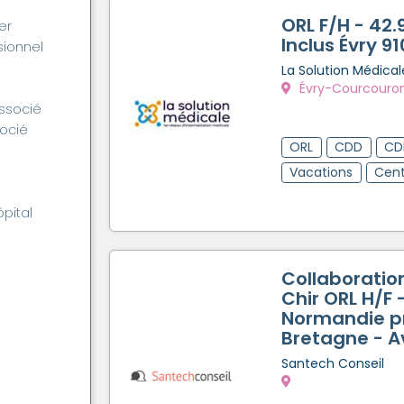
ORL F/H - 42
er
Inclus Évry 9
ionnel
La Solution Médical
Évry-Courcouron
associé
socié
ORL
CDD
CD
Vacations
Cent
ôpital
Collaboration
Chir ORL H/F 
Normandie p
Bretagne - 
Santech Conseil