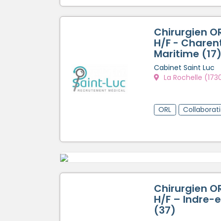
Chirurgien OR
H/F - Charen
Maritime (17
Cabinet Saint Luc
La Rochelle (173
ORL
Collaborat
Chirurgien OR
H/F – Indre-e
(37)