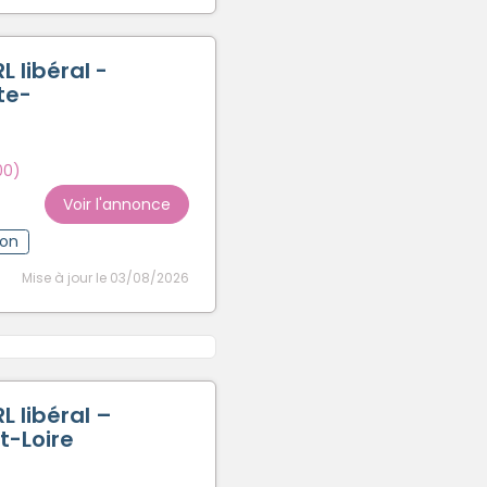
L libéral -
te-
)
00)
Voir l'annonce
ion
Mise à jour le 03/08/2026
L libéral –
t-Loire