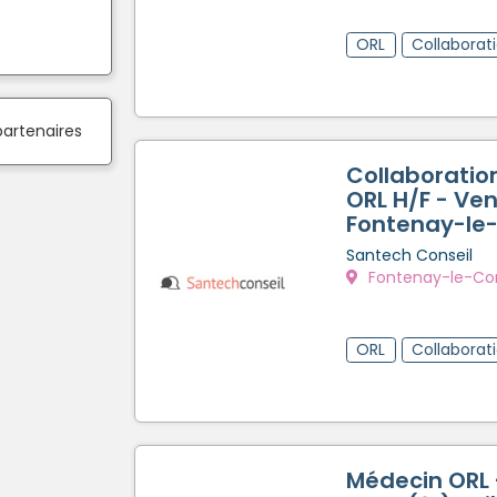
ORL
Collaborat
partenaires
Collaboration
ORL H/F - Ve
Fontenay-le
Santech Conseil
Fontenay-le-Co
ORL
Collaborat
Médecin ORL 