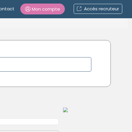
ontact
Accès recruteur
Mon compte
Connexion
Mot de passe oublié ?
Connexion
Se connecter avec Google
Se connecter avec Facebook
Se connecter avec LinkedIn
Inscrivez-vous en un clic !