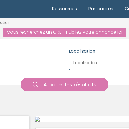
Ressources
Partenaires
C
ation
Vous recherchez un ORL ?
Publiez votre annonce ici
Localisation
Afficher les résultats