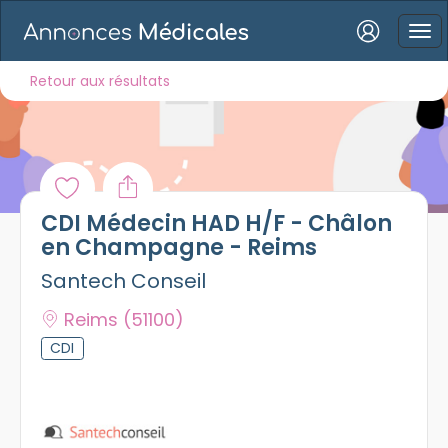
Connexion
Retour aux résultats
Mot de passe oublié ?
CDI Médecin HAD H/F - Châlon
Connexion
en Champagne - Reims
Santech Conseil
Se connecter avec Google
Reims
(51100)
Se connecter avec Facebook
CDI
Se connecter avec LinkedIn
Inscrivez-vous en un clic !