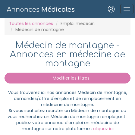
Connexion
Toutes les annonces
Emploi médecin
Médecin de montagne
Médecin de montagne -
Annonces en médecine de
Mot de passe oublié ?
montagne
Connexion
Modifier les filtres
Se connecter avec Google
Vous trouverez ici nos annonces Médecin de montagne,
Se connecter avec Facebook
demandes/offre d'emploi et de remplacement en
médecine de montagne.
Se connecter avec LinkedIn
Si vous souhaitez recruter un Médecin de montagne ou
vous recherchez un Médecin de montagne remplaçant :
publiez votre annonce d'emploi en médecine de
Inscrivez-vous en un clic !
montagne sur notre plateforme :
cliquez ici