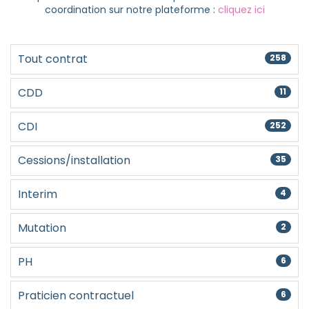
coordination sur notre plateforme :
cliquez ici
Créer un compte
Tout contrat
258
CDD
11
CDI
252
Cessions/installation
35
Interim
4
Mutation
2
PH
6
Praticien contractuel
6