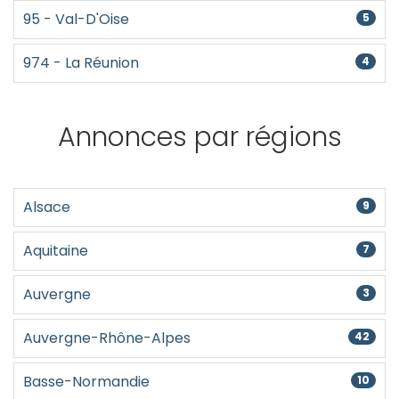
95 - Val-D'Oise
5
974 - La Réunion
4
Annonces par régions
Alsace
9
Aquitaine
7
Auvergne
3
Auvergne-Rhône-Alpes
42
Basse-Normandie
10