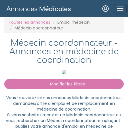
Connexion
Toutes les annonces
Emploi médecin
Médecin coordonnateur
Médecin coordonnateur -
Annonces en médecine de
Mot de passe oublié ?
coordination
Connexion
Se connecter avec Google
Modifier les filtres
Se connecter avec Facebook
Vous trouverez ici nos annonces Médecin coordonnateur,
demandes/offre d'emploi et de remplacement en
Se connecter avec LinkedIn
médecine de coordination.
Si vous souhaitez recruter un Médecin coordonnateur ou
vous recherchez un Médecin coordonnateur remplaçant :
Inscrivez-vous en un clic !
publiez votre annonce d'emploi en médecine de