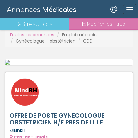
Connexion
193 résultats
Modifier les filtres
Toutes les annonces
Emploi médecin
Gynécologue - obstétricien
CDD
Mot de passe oublié ?
Connexion
Se connecter avec Google
Se connecter avec Facebook
Se connecter avec LinkedIn
OFFRE DE POSTE GYNECOLOGUE
OBSTETRICIEN H/F PRES DE LILLE
MINDRH
Inscrivez-vous en un clic !
Pas-de-Calais