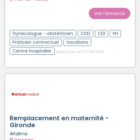
Créer un compte
Voir l'annonce
Gynécologue - obstétricien
CDD
CDI
PH
Praticien contractuel
Vacations
Centre hospitalier
Mise à jour le 07/08/2026
Remplacement en maternité -
Gironde
Alfalima
Gironde