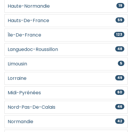
Haute-Normandie
19
Hauts-De-France
59
Île-De-France
123
Languedoc-Roussillon
48
Limousin
5
Lorraine
49
Midi-Pyrénées
60
Nord-Pas-De-Calais
46
Normandie
42