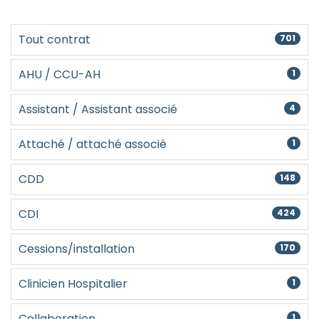
Créer un compte
Tout contrat
701
AHU / CCU-AH
1
Assistant / Assistant associé
4
Attaché / attaché associé
1
CDD
148
CDI
424
Cessions/installation
170
Clinicien Hospitalier
1
Collaboration
1