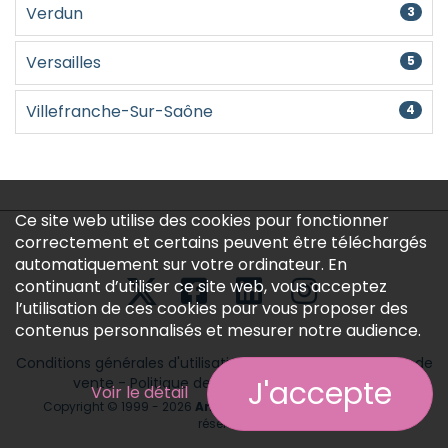
Verdun
3
Versailles
5
Villefranche-Sur-Saône
4
Ce site web utilise des cookies pour fonctionner
correctement et certains peuvent être téléchargés
automatiquement sur votre ordinateur. En
continuant d’utiliser ce site web, vous acceptez
l’utilisation de ces cookies pour vous proposer des
contenus personnalisés et mesurer notre audience.
Conditions générales d'utilisation
-
Conditions générales de
vente
-
Politique des données personnelles
J'accepte
Voir le détail
Copyright © 1999 - 2026
Annonces médicales
tous droits
réservés.