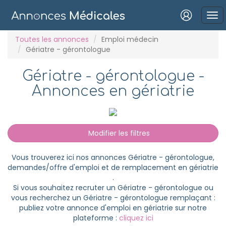
Connexion
Toutes les annonces
Emploi médecin
Gériatre - gérontologue
Gériatre - gérontologue -
Annonces en gériatrie
Mot de passe oublié ?
Connexion
Modifier les filtres
Se connecter avec Google
Vous trouverez ici nos annonces Gériatre - gérontologue,
Se connecter avec Facebook
demandes/offre d'emploi et de remplacement en gériatrie
.
Se connecter avec LinkedIn
Si vous souhaitez recruter un Gériatre - gérontologue ou
vous recherchez un Gériatre - gérontologue remplaçant :
publiez votre annonce d'emploi en gériatrie sur notre
Inscrivez-vous en un clic !
plateforme :
cliquez ici