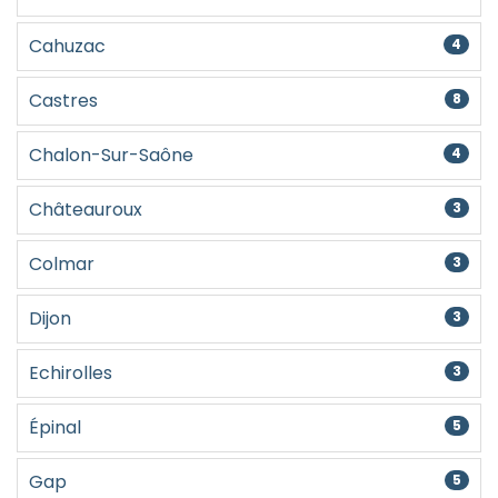
Cahuzac
4
Castres
8
Chalon-Sur-Saône
4
Châteauroux
3
Colmar
3
Dijon
3
Echirolles
3
Épinal
5
Gap
5