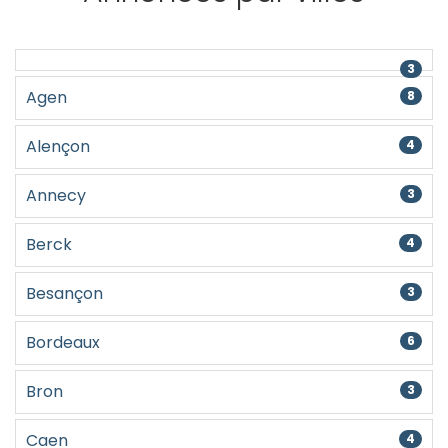
3
Agen
8
Alençon
4
Annecy
3
Berck
4
Besançon
3
Bordeaux
6
Bron
3
Caen
4