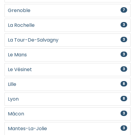
Grenoble
7
La Rochelle
3
La Tour-De-Salvagny
3
Le Mans
3
Le Vésinet
3
Lille
8
Lyon
8
Mâcon
3
Mantes-La-Jolie
3