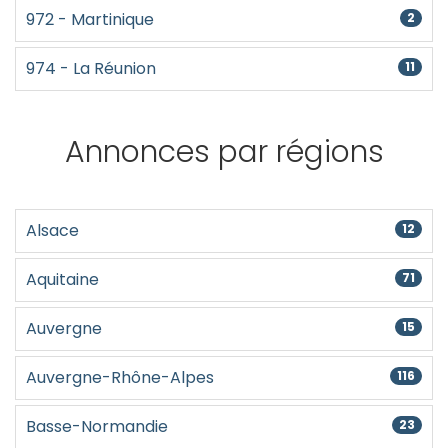
972 - Martinique
2
974 - La Réunion
11
Annonces par régions
Alsace
12
Aquitaine
71
Auvergne
15
Auvergne-Rhône-Alpes
116
Basse-Normandie
23