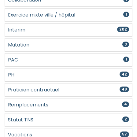
Exercice mixte ville / hôpital
1
Interim
202
Mutation
3
PAC
1
PH
42
Praticien contractuel
48
Remplacements
4
Statut TNS
2
Vacations
57