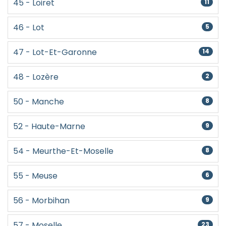
45 - Loiret
11
46 - Lot
5
47 - Lot-Et-Garonne
14
48 - Lozère
2
50 - Manche
8
52 - Haute-Marne
9
54 - Meurthe-Et-Moselle
8
55 - Meuse
6
56 - Morbihan
9
57 - Moselle
23