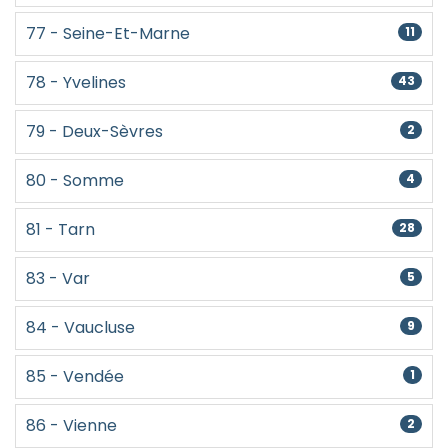
77 - Seine-Et-Marne
11
78 - Yvelines
43
79 - Deux-Sèvres
2
80 - Somme
4
81 - Tarn
28
83 - Var
5
84 - Vaucluse
9
85 - Vendée
1
86 - Vienne
2