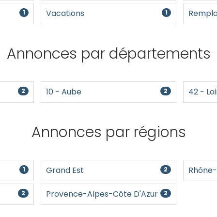
Vacations
Rempla
1
1
Annonces par départements
10 - Aube
42 - Loi
2
2
Annonces par régions
Grand Est
Rhône-
1
2
Provence-Alpes-Côte D'Azur
2
2