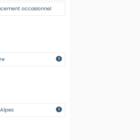
Créer un compte
cement occasionnel
re
1
Alpes
1