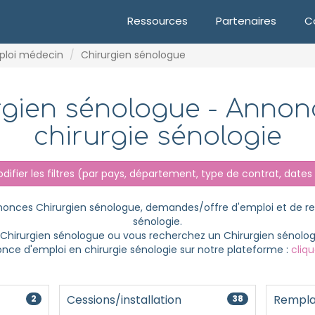
Ressources
Partenaires
C
ploi médecin
Chirurgien sénologue
rgien sénologue - Annon
chirurgie sénologie
ifier les filtres
(par pays, département, type de contrat, dates e
nnonces Chirurgien sénologue, demandes/offre d'emploi et de 
sénologie.
n Chirurgien sénologue ou vous recherchez un Chirurgien sénolog
nce d'emploi en chirurgie sénologie sur notre plateforme :
cliqu
Cessions/installation
Rempla
2
38