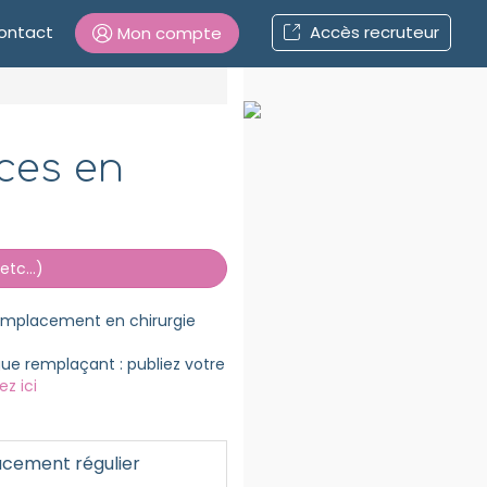
ontact
Accès recruteur
Mon compte
Connexion
ces en
Mot de passe oublié ?
Connexion
tc...)
Se connecter avec Google
remplacement en chirurgie
Se connecter avec Facebook
ue remplaçant : publiez votre
ez ici
Se connecter avec LinkedIn
cement régulier
Inscrivez-vous en un clic !