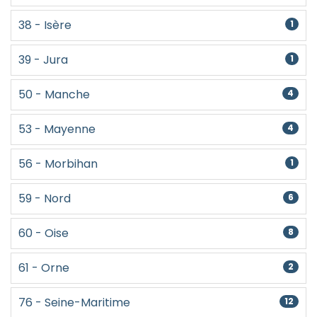
38 - Isère
1
39 - Jura
1
50 - Manche
4
53 - Mayenne
4
56 - Morbihan
1
59 - Nord
6
60 - Oise
8
61 - Orne
2
76 - Seine-Maritime
12