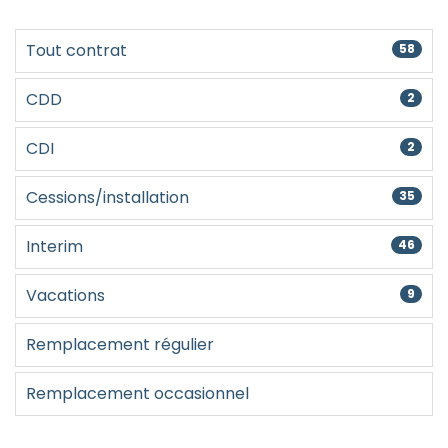
Créer un compte
Tout contrat
58
CDD
2
CDI
2
Cessions/installation
35
Interim
46
Vacations
9
Remplacement régulier
Remplacement occasionnel