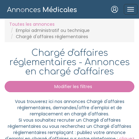
Connexion
Toutes les annonces
Emploi administratif ou technique
Chargé d'affaires réglementaires
Chargé d'affaires
réglementaires - Annonces
Mot de passe oublié ?
en chargé d'affaires
Connexion
Modifier les filtres
Se connecter avec Google
Se connecter avec Facebook
Vous trouverez ici nos annonces Chargé d'affaires
réglementaires, demandes/offre d'emploi et de
Se connecter avec LinkedIn
remplacement en chargé d'affaires.
Si vous souhaitez recruter un Chargé d'affaires
réglementaires ou vous recherchez un Chargé d'affaires
Inscrivez-vous en un clic !
réglementaires remplaçant : publiez votre annonce
d'emploi en chargé d'affaires sur notre plateforme :
cliquez